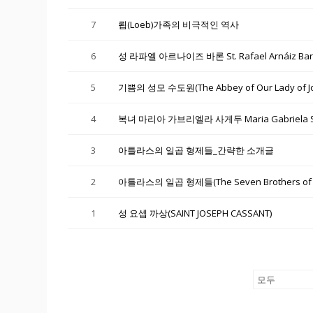
7
룁(Loeb)가족의 비극적인 역사
6
성 라파엘 아르나이즈 바론 St. Rafael Arnáiz Ba
5
기쁨의 성모 수도원(The Abbey of Our Lady of
4
복녀 마리아 가브리엘라 사게두 Maria Gabriela S
3
아틀라스의 일곱 형제들_간략한 소개글
2
아틀라스의 일곱 형제들(The Seven Brothers o
1
성 요셉 까상(SAINT JOSEPH CASSANT)