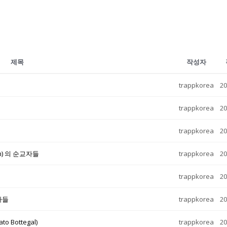
제목
작성자
trappkorea
20
trappkorea
20
trappkorea
20
on) 의 순교자들
trappkorea
20
trappkorea
20
교자들
trappkorea
20
 Bottegal)
trappkorea
20