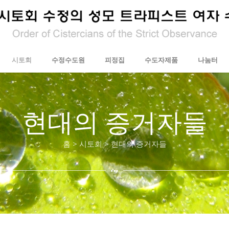
시토회
수정수도원
피정집
수도자제품
나눔터
현대의 증거자들
홈 > 시토회 > 현대의 증거자들