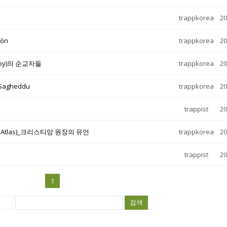
trappkorea
20
rón
trappkorea
20
 Joy)의 순교자들
trappkorea
20
agheddu
trappkorea
20
trappist
20
f Atlas)_크리스티앙 원장의 유언
trappkorea
20
trappist
20
1
검색