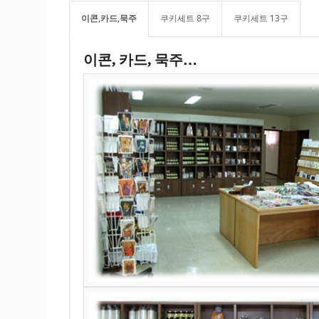
이콘,카드,묵주
쿠키세트 8구
쿠키세트 13구
이콘, 카드, 묵주…