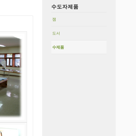
수도자제품
잼
도서
수제품