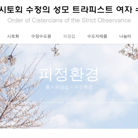
시토회
수정수도원
피정집
수도자제품
나눔터
피정환경
홈 > 피정집 > 피정환경