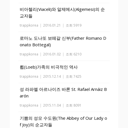
비아첼리(Viaceli)와 알제메시(Algemesi)의 순
교자들
trappkorea
|
2016.01.21
|
조회 5919
로마노 도나또 보떼갈 신부(Father Romano D
onato Bottegal)
trappkorea
|
2016.01.02
|
조회 6210
룁(Loeb)가족의 비극적인 역사
trappkorea
|
2015.12.14
|
조회 7425
성 라파엘 아르나이즈 바론 St. Rafael Arnáiz B
arón
trappkorea
|
2015.11.04
|
조회 8091
기쁨의 성모 수도원(The Abbey of Our Lady o
f Joy)의 순교자들