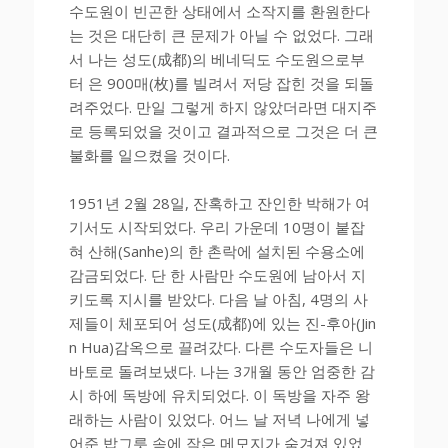
수도원이 빈곤한 상태에서 소작지를 환원한다
는 것은 대단히 큰 문제가 아닐 수 없었다. 그래
서 나는 성도(成都)의 베네딕도 수도원으로부
터 은 900매(枚)를 빌려서 저당 잡힌 것을 되돌
려주었다. 만일 그렇게 하지 않았더라면 대지주
로 등록되었을 것이고 결과적으로 그것은 더 큰
불화를 일으켰을 것이다.
1951년 2월 28일, 잔혹하고 잔인한 박해가 여
기서도 시작되었다. 우리 가운데 10명이 붙잡
혀 산해(Sanhe)의 한 촌락에 설치된 수용소에
감금되었다. 단 한 사람만 수도원에 남아서 지
키도록 지시를 받았다. 다음 날 아침, 4명의 사
제들이 체포되어 성도(成都)에 있는 진-후아(Jin
n Hua)감옥으로 끌려갔다. 다른 수도자들은 니
바토로 돌려보냈다. 나는 3개월 동안 엄중한 감
시 하에 독방에 유치되었다. 이 독방을 자주 왕
래하는 사람이 있었다. 어느 날 저녁 나에게 넣
어준 밥그릇 속에 작은 메모지가 숨겨져 있었