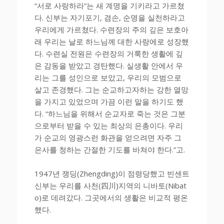
“서로 사랑하라”는 새 계명을 기키라고 가르쳤
다. 신부는 자기포기, 겸손, 순명을 실천하라고
우리에게 가르쳤다. 수련장의 주의 깊은 보호아
래 우리는 날로 하느님께 대한 사랑에로 성장했
다. 수련실 전원은 수련장의 거룩한 생활에 깊
은 감동을 받았고 경탄했다. 실생활 안에서 우
리는 그를 성인으로 보았고, 우리의 모범으로
살고 존경했다. 그는 순교하고자하는 강한 열망
을 가지고 있었으며 가끔 이런 말을 하기도 했
다. “하느님을 위해서 순교자로 죽는 것은 그분
으로부터 받을 수 있는 최상의 은총이다. 우리
가 순교의 영광스런 화관을 얻으려면 자주 그
은사를 청하는 간절한 기도를 바쳐야 한다.”고.
1947년 쟁딩(Zhengding)이 점령당했고 빈센트
신부는 우리를 사천(四川)지역의 니바토(Nibat
o)로 데려갔다. 그곳에서의 생활은 비교적 평온
했다.