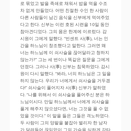
로 묶었고 발을 족쇄로 채워서 밥을 먹을 수조
차 없게 만들었다. 어떤 친절한 수인 한 사람이
다른 사람들이 남긴 음식을 신부에게 먹여주었
다고 한다. 신부는 이런 호된 시련을 10일 동안
참아견디었다. 그의 몸은 한계에 이르렀다. 감
시원이 그에게 말했다. “빈센트 사(事), 너는 인
간을 하느님이 창조했다고 말한다. 그러면 왜
너는 하느님께 이 쇠사슬을 끊어달라고 청하지
않는가?” 그는 세 번이나 똑같은 질문을 그에게
던졌다. 그러나 사(事) 신부는 침묵하였다. 감시
원이 다시 말했다. “봐라, 너의 하느님은 그 일을
하지 않는다. 우리가 너에게서 쇠사슬을 거두겠
다!” 쇠사슬이 풀어지자 사(事) 신부가 말하였
다. “나를 위해서 이 쇠사슬을 풀어주신 분은 하
느님이시다. 만일 하느님께서 너에게 쇠사슬을
풀게 해주지 않으셨다면, 너는 그것을 풀 수 없
었을 것이다.” 이 말을 들은 그들은 격노하였다.
두 사람이 그의 양팔을 붙잡아 벌리자 한 남자
가 달려들어 끊임없이 그의 가슴을 심하게 강타