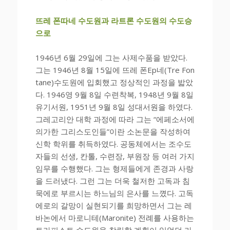
뜨레 폰따네 수도원과 라트론 수도원의 수도승
으로
1946년 6월 29일에 그는 사제수품을 받았다.
그는 1946년 8월 15일에 뜨레 폰Ep네(Tre Fon
tane)수도원에 입회했고 정상적인 과정을 밟았
다. 1946영 9월 8일 수련착복, 1948년 9월 8일
유기서원, 1951년 9월 8일 성대서원을 하였다.
그레고리안 대학 과정에 따라 그는 “에페소서에
의가한 그리스도인들”이란 소논문을 작성하여
신학 학위를 취득하였다. 공동체에서는 조수도
자들의 선생, 칸톨, 수련장, 부원장 등 여러 가지
임무를 수행했다. 그는 형제들에게 존경과 사랑
을 드러냈다. 그런 그는 더욱 철저한 고독과 침
묵에로 부르시는 하느님의 은사를 느꼈다. 고독
에로의 갈망이 실현되기를 희망하면서 그는 레
바논에서 마로니테(Maronite) 전례를 사용하는
트라피스트 수도원을 창립할 계획이 있었던 라