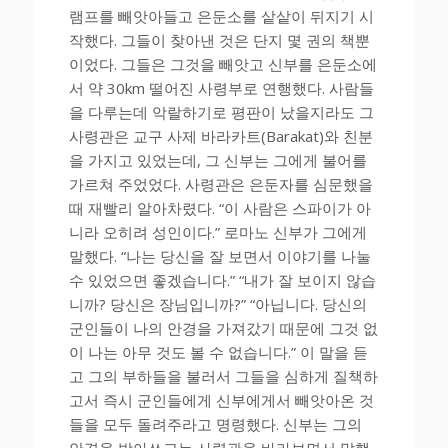
램프를 빼앗아들고 은둔소를 샅샅이 뒤지기 시
작했다. 그들이 찾아낸 것은 단지 몇 권의 책뿐
이었다. 그들은 그것을 빼앗고 신부를 은둔소에
서 약 30km 떨어진 사령부로 연행했다. 사람들
을 다루는데 악랄하기로 평판이 났을지라도 그
사령관은 교구 사제 바라카트(Barakat)와 친분
을 가지고 있었는데, 그 신부는 그에게 불어를
가르쳐 주었었다. 사령관은 은둔자를 심문했을
때 재빨리 알아차렸다. “이 사람은 스파이가 아
니라 오히려 성인이다.” 로마노 신부가 그에게
말했다. “나는 당신을 잘 보면서 이야기를 나눌
수 있었으면 좋겠습니다.” “내가 잘 보이지 않습
니까? 당신은 장님입니까?” “아닙니다. 당신의
군인들이 나의 안경을 가져갔기 때문에 그것 없
이 나는 아무 것도 볼 수 없습니다.” 이 말을 듣
고 그의 부하들을 불러서 그들을 심하게 질책하
고서 즉시 군인들에게 신부에게서 빼앗아온 것
들을 모두 돌려주라고 명령했다. 신부는 그의
안경을 받아쓰고는 사령관을 바라보면서 말했