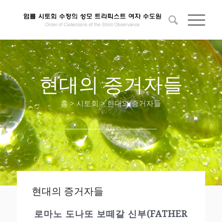
현대의 증거자들
홈 > 시토회 > 현대의 증거자들
현대의 증거자들
로마노 도나또 보떼갈 신부(FATHER