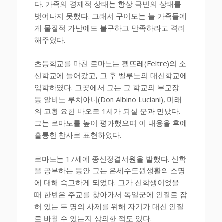
다. 가족의 경제적 상태는 항상 극빈의 상태를
벗어나지 못했다. 그래서 구이도는 늘 가족들에
게 물질적 가난에도 불구하고 만족하라고 격려
해주었다.
초등학교를 마친 로마노는 펠뜨레(Feltre)의 소
신학교에 들어갔고, 그 후 벨루노의 대신학교에
입학하였다. 그곳에서 그는 그 학교의 부교장
동 알비노 루치아니(Don Albino Luciani), 미래
의 교황 요한 바오로 1세가 되실 분과 만났다.
그는 로마노를 높이 평가했으며 이 내용을 후에
훌륭한 찬사로 표현하였다.
로마노는 17세에 종신정결서원을 발했다. 신학
을 공부하는 동안 그는 은세수도원생활의 소명
에 대해 숙고하게 되었다. 그가 신학생이었을
때 한번은 주교를 찾아가서 독일군에 인질로 잡
혀 있는 두 명의 사제를 위해 자기가 대신 인질
로 바칠 수 있는지 상의한 적도 있다.