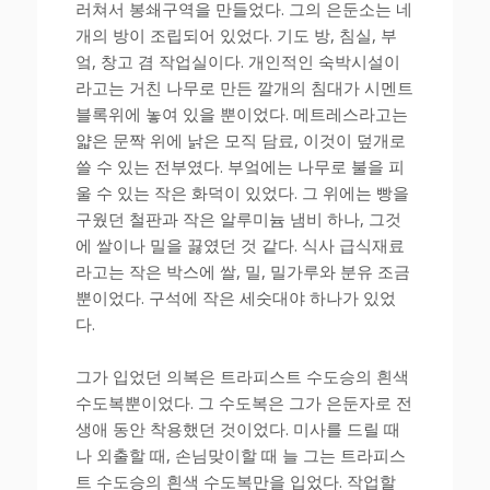
러쳐서 봉쇄구역을 만들었다. 그의 은둔소는 네
개의 방이 조립되어 있었다. 기도 방, 침실, 부
엌, 창고 겸 작업실이다. 개인적인 숙박시설이
라고는 거친 나무로 만든 깔개의 침대가 시멘트
블록위에 놓여 있을 뿐이었다. 메트레스라고는
얇은 문짝 위에 낡은 모직 담료, 이것이 덮개로
쓸 수 있는 전부였다. 부엌에는 나무로 불을 피
울 수 있는 작은 화덕이 있었다. 그 위에는 빵을
구웠던 철판과 작은 알루미늄 냄비 하나, 그것
에 쌀이나 밀을 끓였던 것 같다. 식사 급식재료
라고는 작은 박스에 쌀, 밀, 밀가루와 분유 조금
뿐이었다. 구석에 작은 세숫대야 하나가 있었
다.
그가 입었던 의복은 트라피스트 수도승의 흰색
수도복뿐이었다. 그 수도복은 그가 은둔자로 전
생애 동안 착용했던 것이었다. 미사를 드릴 때
나 외출할 때, 손님맞이할 때 늘 그는 트라피스
트 수도승의 흰색 수도복만을 입었다. 작업할