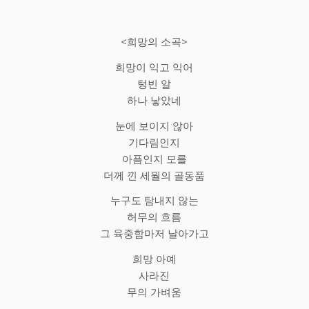
<희망의 소곡>
희망이 익고 익어
텅빈 알
하나 낳았네
눈에 보이지 않아
기다림인지
아픔인지 모를
더께 낀 세월의 골동품
누구도 탐내지 않는
허무의 흐름
그 육중함마저 날아가고
희망 아예
사라진
무의 가벼움