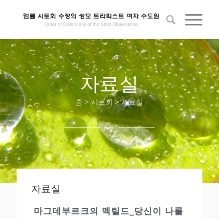
자료실
홈 > 시토회 > 자료실
자료실
마그데부르크의 멕틸드_당신이 나를