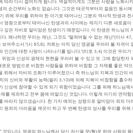
에 따라 다시 젊어지게 됩니다. 역설적이게도 그분은 사람을 노화시키
생의 순간부터 노화도 없습니다. 그것은 태곳적부터의 젊음인 동시에
하기 위해 우리를 위하여 한 아기로 태어나신 그분의 역사적 탄생과 
서 영원으로부터 태어나신 탄생과의 사이에는 제각기 다른 새로움이 
다 깊은 자비로 말미암은 탄생이기 때문입니다. 이 탄생은 하느님의 
 왜냐하면 우리는 재난, 그것도 “떨쳐버릴 수 없는 재난”(이사 47,
보여주소서.”(시 85,8). 저희는 아직 당신 영광을 우러러 볼 자격이
 인간에 대한 사랑이 나타나기를 빕니다.”(티토 3,4) 이것은 우리가
위엄과 신성의 광채의 현현을 우러러 불 수 있고 또 그에 합당한자
 새로운 방법으로 비참한 사람들을 위하여 비참함 그 자체를 좋은 약
을 위해서 자비의 조화가 이루어졌으니 즉 하느님의 지복과 인간의 
치의 신비와 부활의 능력(필리 3,10)에 의해 지복이 비참함을 흡수하
가 신성에 참여할 수 있게 되기 위함이었습니다. 그를 위해 하느님께
 자체를 제외하고 전부 몸에 떠맡으신 것입니다. 이렇게 아기의 연약
를 바라지 않으셨습니다. 한 가지 예외는 성령으로 말미암아 죄의 더
리 원죄의 더러움을 깨끗이 하고 두 번째 탄생의 성사를 우리를 위
” 것입니다. 영광의 하느님께서 당신 자신을 무(無)로 하여 사람의 