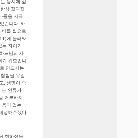
는 동시에 젊
 항상 젊디젊
천사들을 지극
있습니다. 하
자비를 필요로
11)에 둘러싸
 없는 자이기
 하느님의 자
 되기 위함입니
으로 만드시는
비참함을 유일
고, 생명이 죽
서는 인류가
함을 거부하지
러움이 없는
해 제정해주셨다
몸을 취하셨을