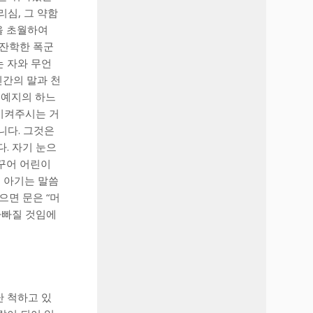
리심, 그 약함
을 초월하여
 잔학한 폭군
는 자와 무언
인간의 말과 천
 예지의 하느
복시켜주시는 거
니다. 그것은
. 자기 눈으
바꾸어 어린이
고 아기는 말씀
으면 문은 “머
나자빠질 것임에
난 척하고 있