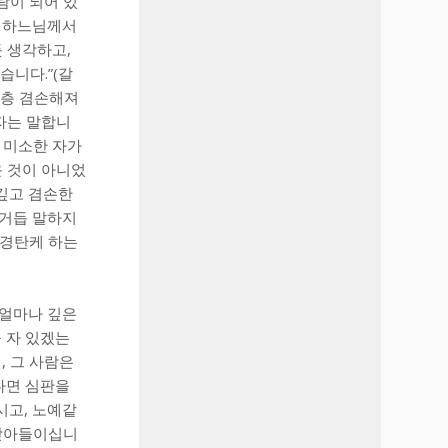
람이 되어 있
신 하느님께서
듯 생각하고,
습니다.”(갈
한층 겸손해져
현자는 말합니
 미소한 자가
운 것이 아니었
 깊고 겸손한
 거듭 말하지
 경탄케 하는
 얼마나 깊은
 자 있겠는
, 그 사람은
다면 심판을
시고, 노예같
 받아들이십니