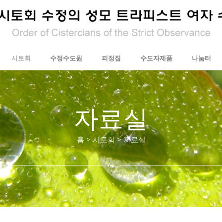
시토회
수정수도원
피정집
수도자제품
나눔터
자료실
홈 > 시토회 > 자료실