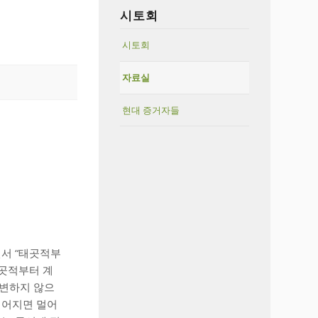
시토회
시토회
자료실
현대 증거자들
이면서 “태곳적부
태곳적부터 계
 변하지 않으
 멀어지면 멀어