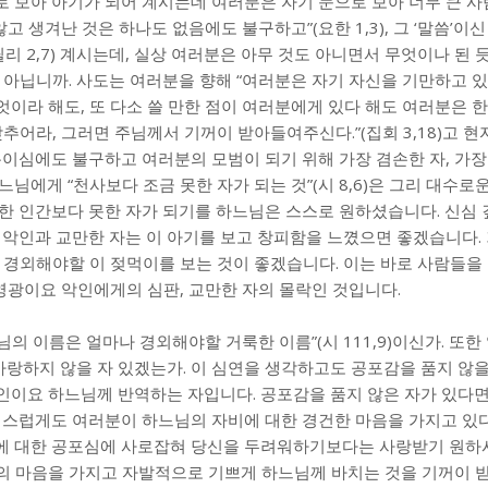
 보아 아기가 되어 계시는데 여러분은 자기 눈으로 보아 너무 큰 사
고 생겨난 것은 하나도 없음에도 불구하고”(요한 1,3), 그 ‘말씀’이
필리 2,7) 계시는데, 실상 여러분은 아무 것도 아니면서 무엇이나 된 
 아닙니까. 사도는 여러분을 향해 “여러분은 자기 자신을 기만하고 있
무엇이라 해도, 또 다소 쓸 만한 점이 여러분에게 있다 해도 여러분은 
추어라, 그러면 주님께서 기꺼이 받아들여주신다.”(집회 3,18)고 
분이심에도 불구하고 여러분의 모범이 되기 위해 가장 겸손한 자, 가장
님에게 “천사보다 조금 못한 자가 되는 것”(시 8,6)은 그리 대수로
한 인간보다 못한 자가 되기를 하느님은 스스로 원하셨습니다. 신심
 악인과 교만한 자는 이 아기를 보고 창피함을 느꼈으면 좋겠습니다.
 경외해야할 이 젖먹이를 보는 것이 좋겠습니다. 이는 바로 사람들을
 영광이요 악인에게의 심판, 교만한 자의 몰락인 것입니다.
님의 이름은 얼마나 경외해야할 거룩한 이름”(시 111,9)이신가. 또한
 사랑하지 않을 자 있겠는가. 이 심연을 생각하고도 공포감을 품지 않을
악인이요 하느님께 반역하는 자입니다. 공포감을 품지 않은 자가 있다면
다행스럽게도 여러분이 하느님의 자비에 대한 경건한 마음을 가지고 있
에 대한 공포심에 사로잡혀 당신을 두려워하기보다는 사랑받기 원하
의 마음을 가지고 자발적으로 기쁘게 하느님께 바치는 것을 기꺼이