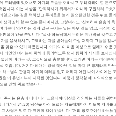
에게 드러냄에 있어서도 아기의 모습을 취하시고 두려워해야 할 분으
입니다. 이는 세상을 “단죄하시기 위해서가 아니라 구원하러 오셨기”(
불러일으키는 길을 택하셨고 두려움을 불러 일으킬만한 것은 뒤로 돌리
이 생각조차 할 수 없는 존재이지만, 그렇더라도 “신뢰하며 은총의 
는 여러분이 염려하는 것과 같은 무서운 일은 아무 것도 없고, 극심한 
친절이 있을 뿐입니다. “설사 하느님께서 두려운 지배력을 갖추고 계신
는 자를 용서하시고, 고백하는 자를 받아들여 주실 때까지 그들을 감
분을 맞출 수 있기 때문입니다. 아기의 이 마음 이상으로 달래기 쉬운 
앞서 죄인인 여러분이 화해에 동의하도록 먼저 평화의 사자를 보내십니
 열심히 바라는 것, 그것만으로 충분합니다. 그러면 아기는 여러분에
실 것입니다. 거기다 헤매는 양을 찾아낸 것을 마치 큰 횡재라도 만난
 하느님의 관용과 아기의 더러움 없고 어리디 어린 나이 사이에는 
원은 이 유년기부터 시작된 것입니다. 이렇게 생각할 때 죄의식으로 
으로 인해 위로 받습니다.
당신이 주시는 은총이 어이 이리 크옵니까! 당신을 경외하는 자들을 위하
다.”(시 31,20) 당신을 아직 모르는 자들에게마저 이토록 자비를
그 사랑은 말로 다 표현할 길이 없습니다. “저의 창조주이신 하느님”(집회