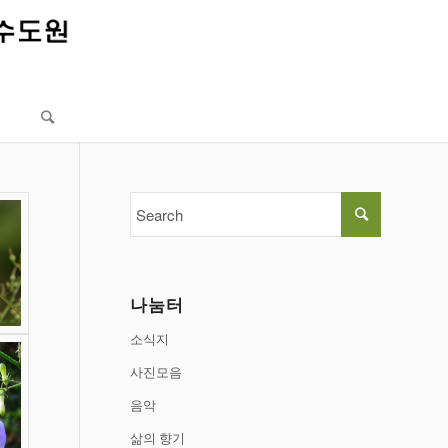
나눔터
소식지
사진모음
음악
삶의 향기