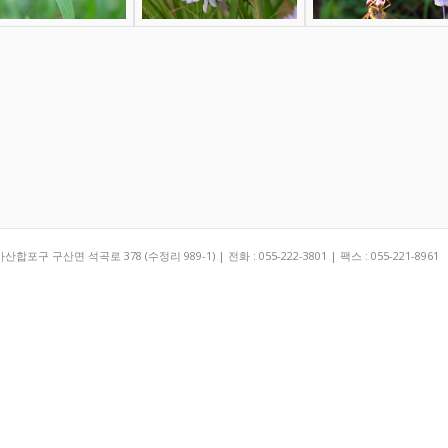
구 구산면 석곡로 378 (수정리 989-1) | 전화 : 055-222-3801 | 팩스 : 055-221-8961