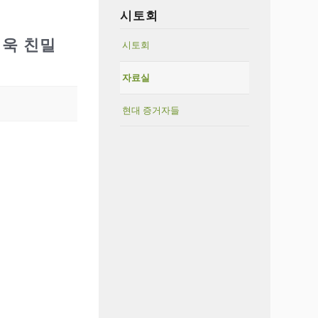
시토회
더욱 친밀
시토회
자료실
현대 증거자들