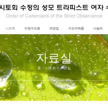
시토회
수정수도원
피정집
수도자제품
나눔터
자료실
홈 > 시토회 > 자료실