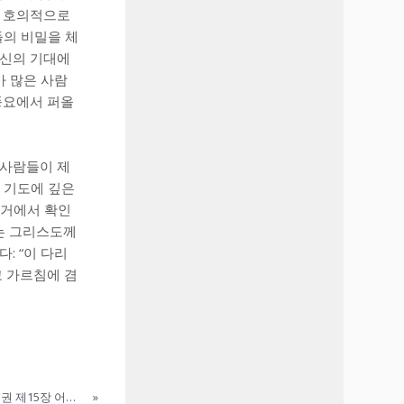
히 호의적으로
들의 비밀을 체
자신의 기대에
가 많은 사람
풍요에서 퍼올
 사람들이 제
 기도에 깊은
증거에서 확인
에는 그리스도께
: “이 다리
고 가르침에 겸
헬프타의 성녀 제르트루드 _ 신적 사랑의 파견자 - 제1권 제15장 어떻게 주님께서 그녀를 강요하시어 이 책을 쓰게 하셨는지
»