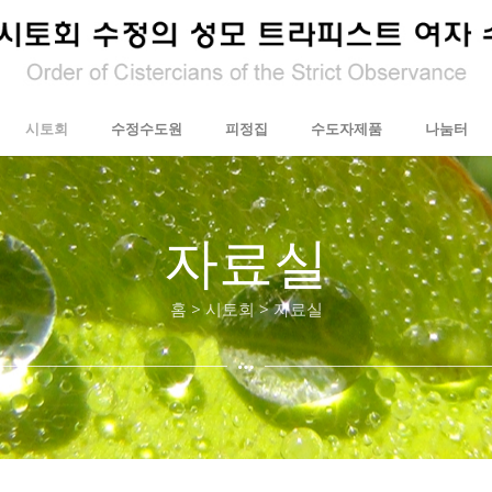
시토회
수정수도원
피정집
수도자제품
나눔터
자료실
홈 > 시토회 > 자료실