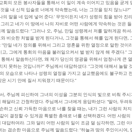
 교회의 모든 봉사자들을 통해서 이 일이 계속 이어지고 있음을 굳게 
온 것을 내 신적 입술로 너에게 약속했는데, 너는 그것을 믿지 않느냐?”
나의 말을 네 입에 넣어 준다.’ 무엇이든지 네가 성령의 힘을 받아 진
 그리고 네가 이 땅에서 나의 자비로 어떤 사람에게 약속하는 것은 들
께 말씀드렸다: “그러나 오, 주님, 만일 성령께서 저를 말하게끔 하셔
그와 비슷한 처벌을 받게 된다거나, 그것을 통해서 해를 입게 된다면,
 “만일 네가 정의를 위해서 그리고 영혼을 위한 열정으로 말한 것이라
이고, 그에게 통회의 마음을 불러일으켜서 벌 받지 않게 해 주겠다.” 
입을 통해서 말씀하신다면, 왜 제가 당신의 영광을 위해서 엄청나게 큰 
지 못하는 것입니까?” 주님께서 대답하셨다: “그것에 대해서 놀랄 것
람의 모습으로 나타나 성령의 열정을 가지고 설교했음에도 불구하고 전
맞은 시기 안에 질서 지워졌기 때문이다.”
서, 주님께 피신하여 그녀의 이성을 그분의 인식의 빛으로 비춰 주시
게 해달라고 간청하였다. 주님께서 그녀에게 응답하셨다: “딸아, 두려워
손하고 신뢰 가득한 마음으로 너를 찾을 때는, 내가 그런 사람의 처
같이 결정할 수 있게끔 특별한 총애로 너를 선택하겠다. 어떤 사람의
 대답하여라. 그와 달리 어떤 사람의 일이 조금 덜 심각하면, 그런 
그녀는 겸손한 마음으로 주님께 말씀드렸다: “하늘과 땅의 주인이시여,