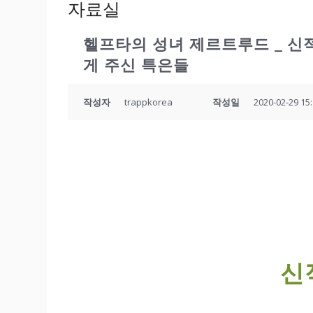
자료실
헬프타의 성녀 제르트루드 _ 신적
게 주신 특은들
작성자
trappkorea
작성일
2020-02-29 15
신