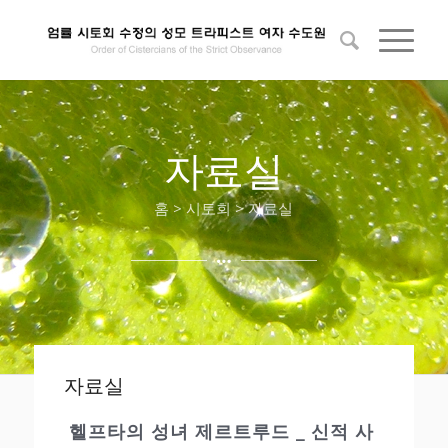
자료실
홈 > 시토회 > 자료실
자료실
헬프타의 성녀 제르트루드 _ 신적 사