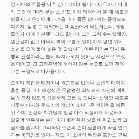
런 시대의 흐름을 아주 건너 뛰어버립니다. 에두아르 마네
가 그린 이 “피리 부는 소년”도 이런 맥락에서 볼 때 새로운
빛을 띠고 우리에게 다가옵니다. 물론 당대에는 졸작으로
여겨져 “살롱 드 파리”라는 미술전에서 낙선하는데, 에밀
졸라가 이에 격분했다고도 합니다. 그의 그림에는 입체감,
원근감이 없고 바닥과 벽의 구별도 없이 마치 평면 위에
소년을 오려 붙여 놓은 것 같습니다. 이런 평가는 당시 유
행의 관점이라는 틀에 빠져나오지 못하는 시선으로 보았
을 때이고, 그 고정관념에 묶이지 않는 눈으로 보면 전혀
다른 느낌으로 다가옵니다.
오히려 복잡한 배경이나 원근감을 없애니 소년의 매력이
흠씬 풍깁니다. 배경색은 무덤덤한 회색으로 소년의 매력
을 누르지 않도록 신중하게 고른 듯 합니다. 선명한 대조를
이루는 바지와 윗도리의 색상이 소년다운 생명력을 북돋
워 주며, 인상파 화가답게 빛을 아주 적절하게 사용하여
얼굴과 연주하는 손과 피리에만 환한 빛을 비추고 살짝 그
림자를 줍니다. 그리하여 소년의 손이 날렵하게 곡을 연주
하는 움직임을 빚어내지요. 이 소년의 복장은 프랑스 근위