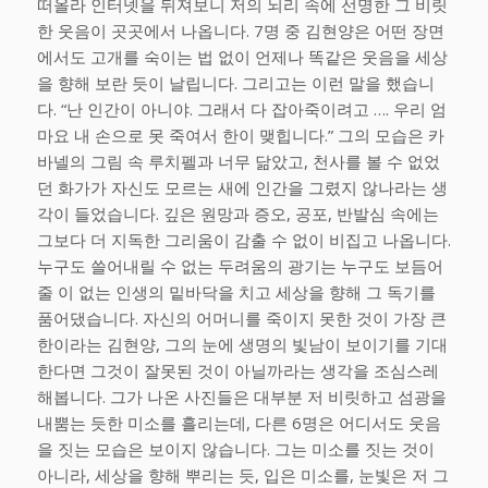
떠올라 인터넷을 뒤져보니 저의 뇌리 속에 선명한 그 비릿
한 웃음이 곳곳에서 나옵니다. 7명 중 김현양은 어떤 장면
에서도 고개를 숙이는 법 없이 언제나 똑같은 웃음을 세상
을 향해 보란 듯이 날립니다. 그리고는 이런 말을 했습니
다. “난 인간이 아니야. 그래서 다 잡아죽이려고 …. 우리 엄
마요 내 손으로 못 죽여서 한이 맺힙니다.” 그의 모습은 카
바넬의 그림 속 루치펠과 너무 닮았고, 천사를 볼 수 없었
던 화가가 자신도 모르는 새에 인간을 그렸지 않나라는 생
각이 들었습니다. 깊은 원망과 증오, 공포, 반발심 속에는
그보다 더 지독한 그리움이 감출 수 없이 비집고 나옵니다.
누구도 쓸어내릴 수 없는 두려움의 광기는 누구도 보듬어
줄 이 없는 인생의 밑바닥을 치고 세상을 향해 그 독기를
품어댔습니다. 자신의 어머니를 죽이지 못한 것이 가장 큰
한이라는 김현양, 그의 눈에 생명의 빛남이 보이기를 기대
한다면 그것이 잘못된 것이 아닐까라는 생각을 조심스레
해봅니다. 그가 나온 사진들은 대부분 저 비릿하고 섬광을
내뿜는 듯한 미소를 흘리는데, 다른 6명은 어디서도 웃음
을 짓는 모습은 보이지 않습니다. 그는 미소를 짓는 것이
아니라, 세상을 향해 뿌리는 듯, 입은 미소를, 눈빛은 저 그