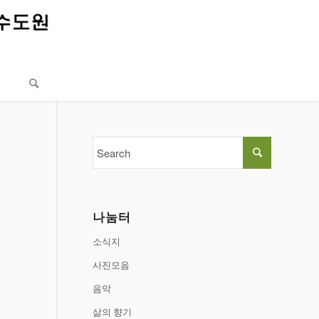
나눔터
소식지
사진모음
음악
삶의 향기