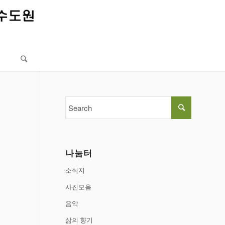
나눔터
소식지
사진모음
음악
삶의 향기