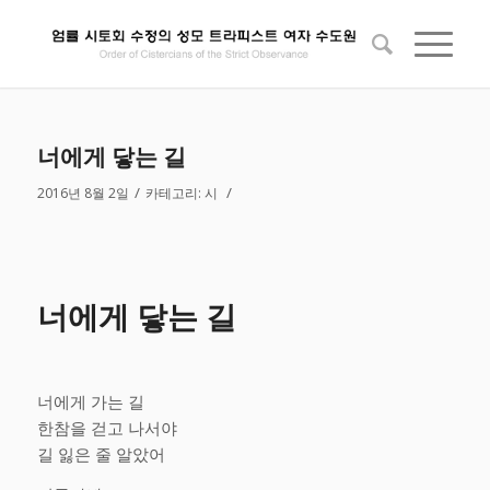
너에게 닿는 길
/
/
2016년 8월 2일
카테고리:
시
너에게 닿는 길
너에게 가는 길
한참을 걷고 나서야
길 잃은 줄 알았어