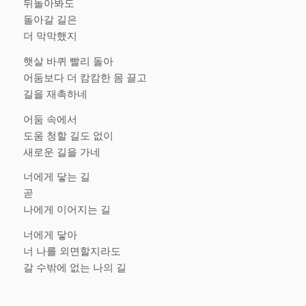
뒤돌아봐도
돌아갈 길은
더 막막했지
햇살 바퀴 빨리 돌아
어둠보다 더 캄캄한 몸 끌고
길을 재촉하네
어둠 속에서
도움 청할 길도 없이
새로운 길을 가네
너에게 닿는 길
곧
나에게 이어지는 길
너에게 닿아
너 나를 외면할지라도
갈 수밖에 없는 나의 길