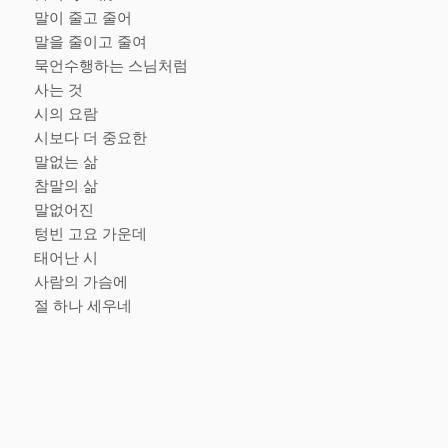
말이 줄고 줄어
말을 줄이고 줄여
묵언수행하는 스님처럼
사는 것
시의 요람
시보다 더 중요한
말없는 삶
참말의 삶
말없어진
텅빈 고요 가운데
태어난 시
사람의 가슴에
절 하나 세우네