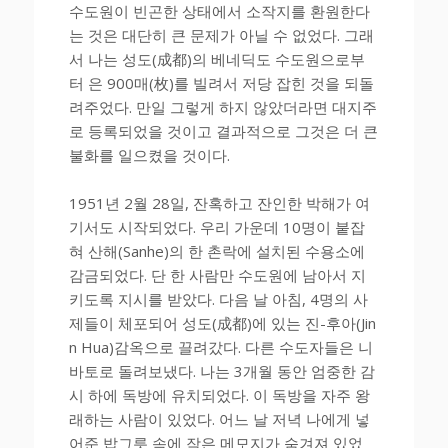
수도원이 빈곤한 상태에서 소작지를 환원한다
는 것은 대단히 큰 문제가 아닐 수 없었다. 그래
서 나는 성도(成都)의 베네딕도 수도원으로부
터 은 900매(枚)를 빌려서 저당 잡힌 것을 되돌
려주었다. 만일 그렇게 하지 않았더라면 대지주
로 등록되었을 것이고 결과적으로 그것은 더 큰
불화를 일으켰을 것이다.
1951년 2월 28일, 잔혹하고 잔인한 박해가 여
기서도 시작되었다. 우리 가운데 10명이 붙잡
혀 산해(Sanhe)의 한 촌락에 설치된 수용소에
감금되었다. 단 한 사람만 수도원에 남아서 지
키도록 지시를 받았다. 다음 날 아침, 4명의 사
제들이 체포되어 성도(成都)에 있는 진-후아(Jin
n Hua)감옥으로 끌려갔다. 다른 수도자들은 니
바토로 돌려보냈다. 나는 3개월 동안 엄중한 감
시 하에 독방에 유치되었다. 이 독방을 자주 왕
래하는 사람이 있었다. 어느 날 저녁 나에게 넣
어준 밥그릇 속에 작은 메모지가 숨겨져 있었