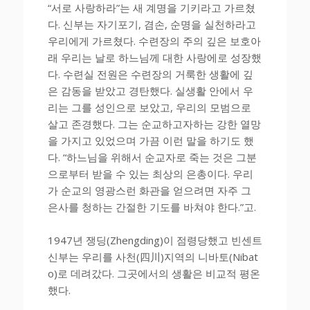
“서로 사랑하라”는 새 계명을 기키라고 가르쳤
다. 신부는 자기포기, 겸손, 순명을 실천하라고
우리에게 가르쳤다. 수련장의 주의 깊은 보호아
래 우리는 날로 하느님께 대한 사랑에로 성장했
다. 수련실 전원은 수련장의 거룩한 생활에 깊
은 감동을 받았고 경탄했다. 실생활 안에서 우
리는 그를 성인으로 보았고, 우리의 모범으로
살고 존경했다. 그는 순교하고자하는 강한 열망
을 가지고 있었으며 가끔 이런 말을 하기도 했
다. “하느님을 위해서 순교자로 죽는 것은 그분
으로부터 받을 수 있는 최상의 은총이다. 우리
가 순교의 영광스런 화관을 얻으려면 자주 그
은사를 청하는 간절한 기도를 바쳐야 한다.”고.
1947년 쟁딩(Zhengding)이 점령당했고 빈센트
신부는 우리를 사천(四川)지역의 니바토(Nibat
o)로 데려갔다. 그곳에서의 생활은 비교적 평온
했다.