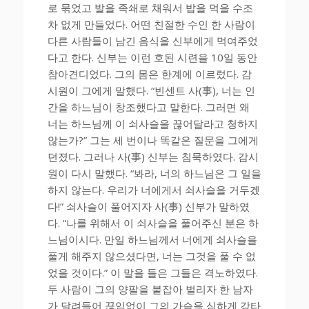
로 묶었고 발을 족쇄로 채워서 밥을 먹을 수조
차 없게 만들었다. 어떤 친절한 수인 한 사람이
다른 사람들이 남긴 음식을 신부에게 먹여주었
다고 한다. 신부는 이런 호된 시련을 10일 동안
참아견디었다. 그의 몸은 한계에 이르렀다. 감
시원이 그에게 말했다. “빈센트 사(事), 너는 인
간을 하느님이 창조했다고 말한다. 그러면 왜
너는 하느님께 이 쇠사슬을 끊어달라고 청하지
않는가?” 그는 세 번이나 똑같은 질문을 그에게
던졌다. 그러나 사(事) 신부는 침묵하였다. 감시
원이 다시 말했다. “봐라, 너의 하느님은 그 일을
하지 않는다. 우리가 너에게서 쇠사슬을 거두겠
다!” 쇠사슬이 풀어지자 사(事) 신부가 말하였
다. “나를 위해서 이 쇠사슬을 풀어주신 분은 하
느님이시다. 만일 하느님께서 너에게 쇠사슬을
풀게 해주지 않으셨다면, 너는 그것을 풀 수 없
었을 것이다.” 이 말을 들은 그들은 격노하였다.
두 사람이 그의 양팔을 붙잡아 벌리자 한 남자
가 달려들어 끊임없이 그의 가슴을 심하게 강타